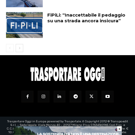
FiPiLi: “Inaccettabile il pedaggio
su una strada ancora insicura”
Trasportare Oggi in Europa powered by Trasportale.it Copyright 2012 ® Transpoedit
S.r.l. – Sede legale: Viale Monza 40 – 20127 Milano P.Iva 07634360965 Cod.Fisc. e
×
C.C.I.A.A. Milano registro imprese: 07634360965 – Rea n° 1973199 - Capitale Sociale: €
10.000,00 – e-mail certificata:
transpoedit@legalmail.it
- Direttore responsabile: