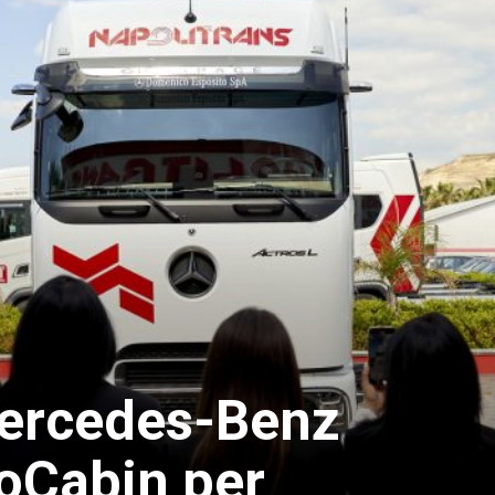
ercedes-Benz
roCabin per