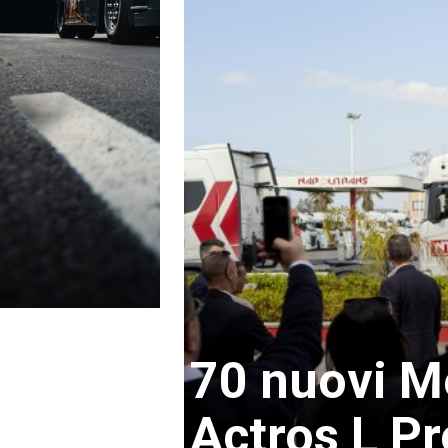
70 nuovi M
Actros L P