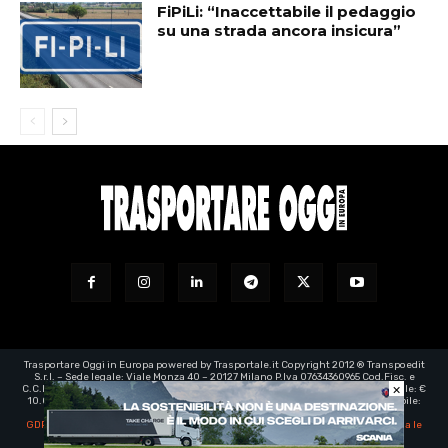
FiPiLi: “Inaccettabile il pedaggio
su una strada ancora insicura”
Trasportare Oggi in Europa powered by Trasportale.it Copyright 2012 ® Transpoedit
S.r.l. – Sede legale: Viale Monza 40 – 20127 Milano P.Iva 07634360965 Cod.Fisc. e
×
C.C.I.A.A. Milano registro imprese: 07634360965 – Rea n° 1973199 - Capitale Sociale: €
10.000,00 – e-mail certificata:
transpoedit@legalmail.it
- Direttore responsabile:
Luca Barassi
GDPR | EU Regolamento generale sulla protezione dei dati personali
-
Aggiorna le
impostazioni di tracciamento della pubblicità