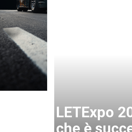
LETExpo 20
che è succ