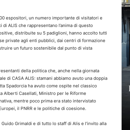
00 espositori, un numero importante di visitatori e
ci di ALIS che rappresentano l’anima di questo
itive, distribuite su 5 padiglioni, hanno accolto tutti
ese private agli enti pubblici, dai centri di formazione
truire un futuro sostenibile dal punto di vista
resentanti della politica che, anche nella giornata
trale di CASA ALIS: stamani abbiamo avuto una doppia
ta Spadorcia ha avuto come ospite nel classico
a Alberti Casellati, Ministro per le Riforme
mativa, mentre poco prima era stato intervistato
Europei, il PNRR e le politiche di coesione.
uido Grimaldi e di tutto lo staff di Alis e l’invito alla