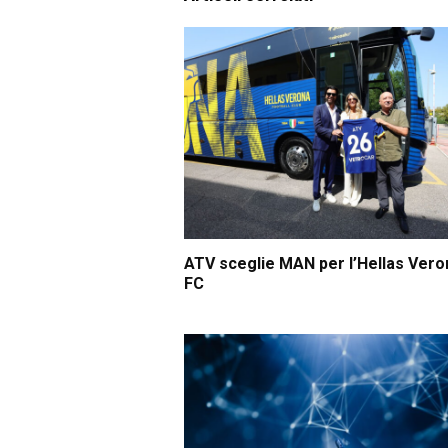
ATV sceglie MAN per l’Hellas Vero
FC