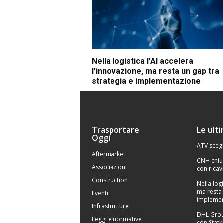
Nella logistica l’AI accelera
l’innovazione, ma resta un gap tra
strategia e implementazione
Trasportare
Le ult
Oggi
ATV scegl
Aftermarket
CNH chiu
Associazioni
con ricavi
Construction
Nella logi
ma resta 
Eventi
implemen
Infrastrutture
DHL Grou
Leggi e normative
con Statk