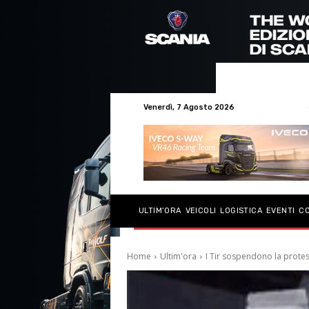
Venerdì, 7 Agosto 2026
ULTIM’ORA
VEICOLI
LOGISTICA
EVENTI
C
Home
Ultim'ora
I Tir sospendono la prote