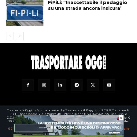
FiPiLi: “Inaccettabile il pedaggio
su una strada ancora insicura”
Trasportare Oggi in Europa powered by Trasportale.it Copyright 2012 ® Transpoedit
S.r.l. – Sede legale: Viale Monza 40 – 20127 Milano P.Iva 07634360965 Cod.Fisc. e
×
C.C.I.A.A. Milano registro imprese: 07634360965 – Rea n° 1973199 - Capitale Sociale: €
10.000,00 – e-mail certificata:
transpoedit@legalmail.it
- Direttore responsabile:
Luca Barassi
GDPR | EU Regolamento generale sulla protezione dei dati personali
-
Aggiorna le
impostazioni di tracciamento della pubblicità