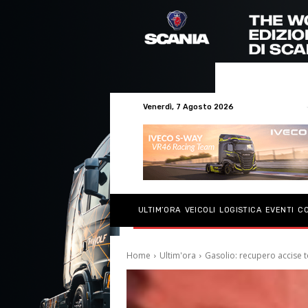
Venerdì, 7 Agosto 2026
ULTIM’ORA
VEICOLI
LOGISTICA
EVENTI
C
Home
Ultim'ora
Gasolio: recupero accise t