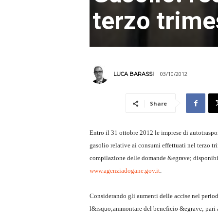
terzo trime
03/10/2012
LUCA BARASSI
Share
Entro il 31 ottobre 2012 le imprese di autotrasp
gasolio relative ai consumi effettuati nel terzo tr
compilazione delle domande &egrave; disponibil
www.agenziadogane.gov.it
.
Considerando gli aumenti delle accise nel periodo
l&rsquo;ammontare del beneficio &egrave; pari a 