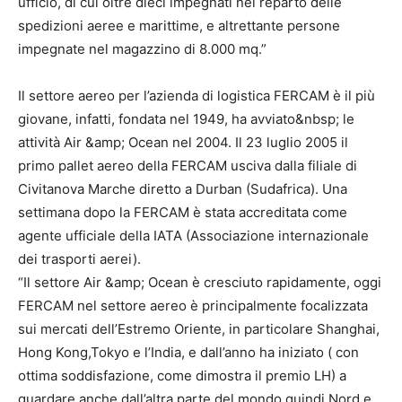
ufficio, di cui oltre dieci impegnati nel reparto delle
spedizioni aeree e marittime, e altrettante persone
impegnate nel magazzino di 8.000 mq.”
Il settore aereo per l’azienda di logistica FERCAM è il più
giovane, infatti, fondata nel 1949, ha avviato&nbsp; le
attività Air &amp; Ocean nel 2004. Il 23 luglio 2005 il
primo pallet aereo della FERCAM usciva dalla filiale di
Civitanova Marche diretto a Durban (Sudafrica). Una
settimana dopo la FERCAM è stata accreditata come
agente ufficiale della IATA (Associazione internazionale
dei trasporti aerei).
“Il settore Air &amp; Ocean è cresciuto rapidamente, oggi
FERCAM nel settore aereo è principalmente focalizzata
sui mercati dell’Estremo Oriente, in particolare Shanghai,
Hong Kong,Tokyo e l’India, e dall’anno ha iniziato ( con
ottima soddisfazione, come dimostra il premio LH) a
guardare anche dall’altra parte del mondo quindi Nord e