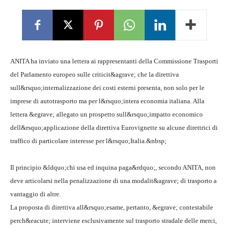
ANITA ha inviato una lettera ai rappresentanti della Commissione Trasporti
del Parlamento europeo sulle criticit&agrave; che la direttiva
sull&rsquo;internalizzazione dei costi esterni presenta, non solo per le
imprese di autotrasporto ma per l&rsquo;intera economia italiana. Alla
lettera &egrave; allegato un prospetto sull&rsquo;impatto economico
dell&rsquo;applicazione della direttiva Eurovignette su alcune direttrici di
traffico di particolare interesse per l&rsquo;Italia.&nbsp;
Il principio &ldquo;chi usa ed inquina paga&rdquo;, secondo ANITA, non
deve articolarsi nella penalizzazione di una modalit&agrave; di trasporto a
vantaggio di altre.
La proposta di direttiva all&rsquo;esame, pertanto, &egrave; contestabile
perch&eacute; interviene esclusivamente sul trasporto stradale delle merci,