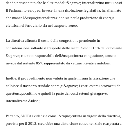
dando per scontato che le altre modalit&agrave; internalizzino tutti i costi.
Il Parlamento europeo, invece, in una risoluzione legislativa, ha affermato
che manca l&rsquo;internalizzazione sia per la produzione di energia
elettrica nel ferroviario sia nel trasporto aereo.
La direttiva affronta il costo della congestione prendendo in
considerazione soltanto il trasporto delle merci. Solo il 15% del circolante
&egrave; ritenuto responsabile dell&rsquo;intera congestione, causata
invece dal restante 85% rappresentato da vetture private e autobus.
Inoltre, il provvedimento non valuta in quale misura la tassazione che
colpisce il trasporto stradale copra gi&agrave; i costi esterni provocati da
quest&rsquo;ultimo e quindi la parte dei costi esterni gi&agrave;
internalizzata.&nbsp;
Pertanto, ANITA evidenzia come l&rsquo;entrata in vigore della direttiva,
prevista per il 2012, creerebbe una distorsione concorrenziale esasperata a