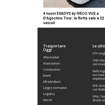
4 nuovi EVADYS by IVECO VUS a
D’Agostino Tour: la flotta sale a 22
veicoli
Trasportare
Le ult
Oggi
ATV scegl
Aftermarket
CNH chiu
Associazioni
con ricavi
Construction
Nella logi
ma resta 
Eventi
implemen
Infrastrutture
DHL Grou
Leggi e normative
con Statk
Logistica
FiPiLi: “
Veicoli
strada an