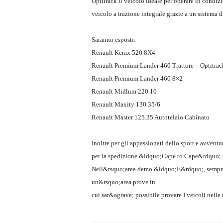
Optitrack il veicolo ideale per operare in condiz
veicolo a trazione integrale grazie a un sistema di
Saranno esposti:
Renault Kerax 520 8X4
Renault Premium Lander 460 Trattore – Optitrac
Renault Premium Lander 460 8×2
Renault Midlum 220.10
Renault Maxity 130.35/6
Renault Master 125.35 Autotelaio Cabinato
Inoltre per gli appassionati dello sport e avvent
per la spedizione &ldquo;Cape to Cape&rdquo; e
Nell&rsquo;area demo &ldquo;E&rdquo;, sempre al
un&rsquo;area prove in
cui sar&agrave; possibile provare I veicoli nelle 