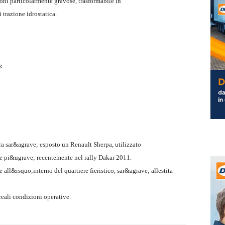
ioni particolarmente gravose, trasformabile in
 trazione idrostatica.
k
ura sar&agrave; esposto un Renault Sherpa, utilizzato
 pi&ugrave; recentemente nel rally Dakar 2011.
l&rsquo;interno del quartiere fieristico, sar&agrave; allestita
reali condizioni operative.