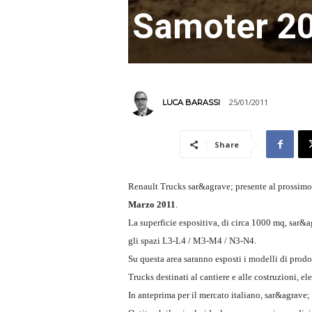
Samoter 2
25/01/2011
LUCA BARASSI
Share
Renault Trucks sar&agrave; presente al prossim
Marzo 2011
.
La superficie espositiva, di circa 1000 mq, sar&a
gli spazi L3-L4 / M3-M4 / N3-N4.
Su questa area saranno esposti i modelli di prod
Trucks destinati al cantiere e alle costruzioni, el
In anteprima per il mercato italiano, sar&agrav