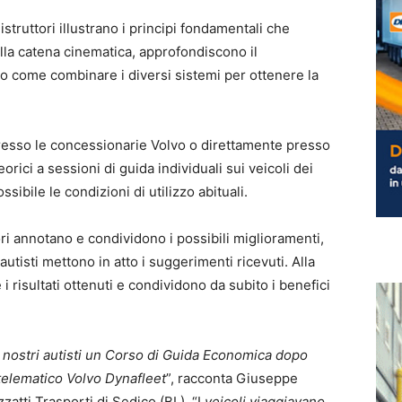
istruttori illustrano i principi fondamentali che
lla catena cinematica, approfondiscono il
 come combinare i diversi sistemi per ottenere la
presso le concessionarie Volvo o direttamente presso
orici a sessioni di guida individuali sui veicoli dei
ssibile le condizioni di utilizzo abituali.
ori annotano e condividono i possibili miglioramenti,
utisti mettono in atto i suggerimenti ricevuti. Alla
i risultati ottenuti e condividono da subito i benefici
 nostri autisti un Corso di Guida Economica dopo
a telematico Volvo Dynafleet
”, racconta Giuseppe
zatti Trasporti di Sedico (BL). “I
veicoli viaggiavano