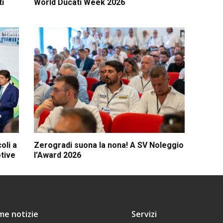
ti
World Ducati Week 2026
oli a
Zerogradi suona la nona! A SV Noleggio
tive
l’Award 2026
ime notizie
Servizi