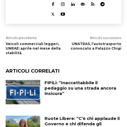
Articolo precedente
Articolo successivo
Veicoli commerciali leggeri,
UNATRAS, l’autotrasporto
UNRAE: aprile nel mese della
convocato a Palazzo Chigi
stabilità
ARTICOLI CORRELATI
FiPiLi: “Inaccettabbile il
pedaggio su una strada ancora
insicura”
Ruote Libere: “C’è chi applaude il
Governo e chi difende gli