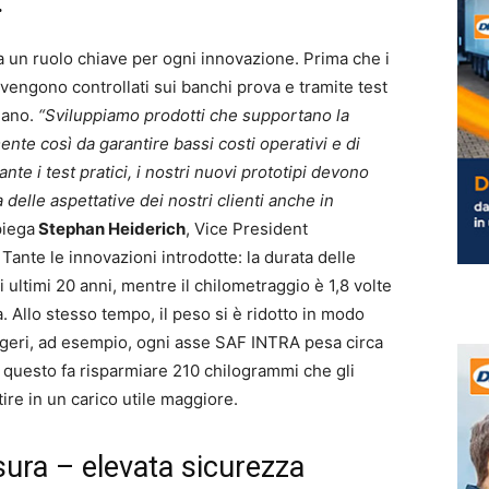
.
oca un ruolo chiave per ogni innovazione. Prima che i
 vengono controllati sui banchi prova e tramite test
diano.
“Sviluppiamo prodotti che supportano la
nte così da garantire bassi costi operativi e di
nte i test pratici, i nostri nuovi prototipi devono
 delle aspettative dei nostri clienti anche in
iega
Stephan Heiderich
, Vice President
te le innovazioni introdotte: la durata delle
ultimi 20 anni, mentre il chilometraggio è 1,8 volte
a. Allo stesso tempo, il peso si è ridotto in modo
eggeri, ad esempio, ogni asse SAF INTRA pesa circa
 questo fa risparmiare 210 chilogrammi che gli
ire in un carico utile maggiore.
ura – elevata sicurezza