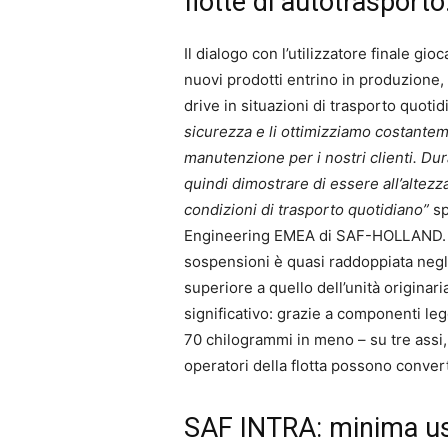
flotte di autotrasporto
Il dialogo con l’utilizzatore finale gi
nuovi prodotti entrino in produzione,
drive in situazioni di trasporto quoti
sicurezza e li ottimizziamo costanteme
manutenzione per i nostri clienti. Dura
quindi dimostrare di essere all’altezza
condizioni di trasporto quotidiano”
sp
Engineering EMEA di SAF-HOLLAND. Tan
sospensioni è quasi raddoppiata negli 
superiore a quello dell’unità originari
significativo: grazie a componenti l
70 chilogrammi in meno – su tre assi,
operatori della flotta possono convert
SAF INTRA: minima us