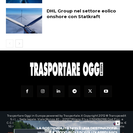
DHL Group nel settore eolico
onshore con Statkraft
Trasportare Oggi in Europa powered by Trasportale.it Copyright 2012 ® Transpoedit
S.r.l. – Sede legale: Viale Monza 40 – 20127 Milano P.Iva 07634360965 Cod.Fisc. e
×
C.C.I.A.A. Milano registro imprese: 07634360965 – Rea n° 1973199 - Capitale Sociale: €
10.000,00 – e-mail certificata:
transpoedit@legalmail.it
- Direttore responsabile:
Luca Barassi