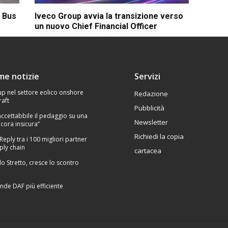
c Bus
Iveco Group avvia la transizione verso
un nuovo Chief Financial Officer
ime notizie
Servizi
p nel settore eolico onshore
Redazione
raft
Pubblicità
Inaccettabbile il pedaggio su una
Newsletter
cora insicura”
Richiedi la copia
 Reply tra i 100 migliori partner
ply chain
cartacea
lo Stretto, cresce lo scontro
nde DAF più efficiente