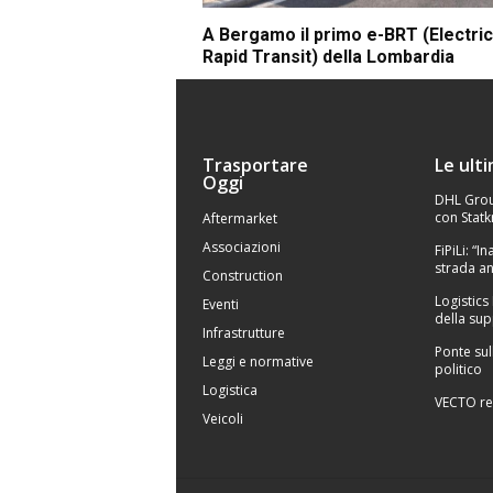
A Bergamo il primo e-BRT (Electri
Rapid Transit) della Lombardia
Trasportare
Le ult
Oggi
DHL Grou
con Statk
Aftermarket
Associazioni
FiPiLi: “
strada an
Construction
Logistics
Eventi
della sup
Infrastrutture
Ponte sul
Leggi e normative
politico
Logistica
VECTO re
Veicoli