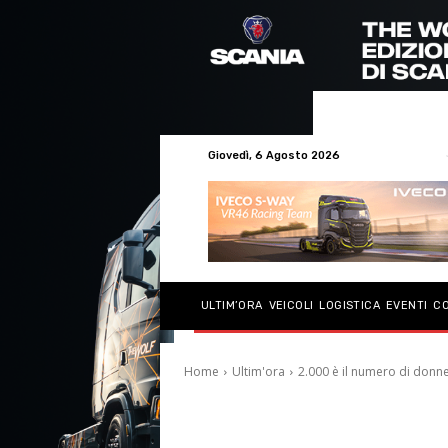
Giovedì, 6 Agosto 2026
ULTIM’ORA
VEICOLI
LOGISTICA
EVENTI
C
Home
Ultim'ora
2.000 è il numero di donne