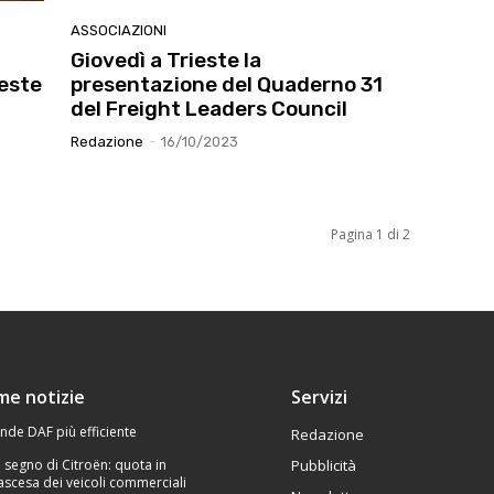
ASSOCIAZIONI
Giovedì a Trieste la
este
presentazione del Quaderno 31
del Freight Leaders Council
Redazione
-
16/10/2023
Pagina 1 di 2
ime notizie
Servizi
nde DAF più efficiente
Redazione
l segno di Citroën: quota in
Pubblicità
 ascesa dei veicoli commerciali