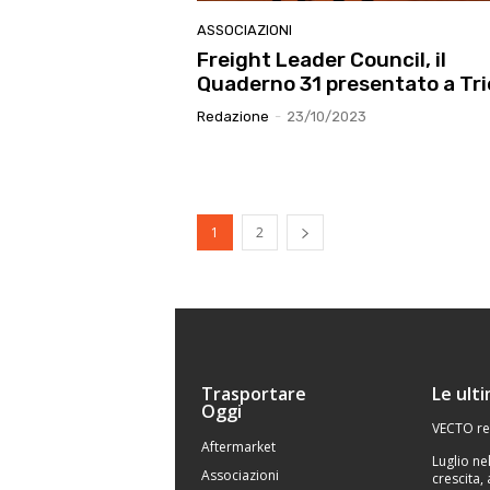
ASSOCIAZIONI
Freight Leader Council, il
Quaderno 31 presentato a Tri
Redazione
-
23/10/2023
1
2
Trasportare
Le ult
Oggi
VECTO re
Aftermarket
Luglio ne
Associazioni
crescita,