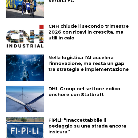
Verona FC
CNH chiude il secondo trimestre
2026 con ricavi in crescita, ma
utili in calo
Nella logistica l’AI accelera
l’innovazione, ma resta un gap
tra strategia e implementazione
DHL Group nel settore eolico
onshore con Statkraft
FiPiLi: “Inaccettabbile il
pedaggio su una strada ancora
insicura”