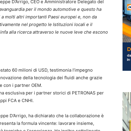
seppe D’Arrigo, CEO e Amministratore Delegato del
’avanguardia per il mondo automotive e questo ha
i a molti altri importanti Paesi europei e, non da
ivamente nel progetto le Istituzioni locali e il
linfa alla ricerca attraverso le nuove leve che escono
tato 60 milioni di USD, testimonia l’impegno
novazione della tecnologia dei fluidi anche grazie
ne con i partner OEM.
ma esclusiva per i partner storici di PETRONAS per
gruppi FCA e CNHI.
pe D’Arrigo, ha dichiarato che la collaborazione è
resenta la formula vincente: lavorare insieme,
à tecniche e l‘esperienza. Ha inoltre sottolineato