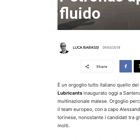
fluido
09/03/2018
LUCA BARASSI
Share
È un orgoglio tutto italiano quello de
Lubricants
inaugurato oggi a Santena,
multinazionale malese. Orgoglio perch
il team europeo, con a capo Alessandro
torinese, nonostante i candidati tra g
molti.