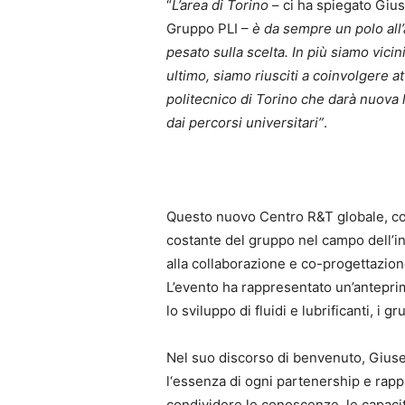
“
L’area di Torino
– ci ha spiegato Giu
Gruppo PLI –
è da sempre un polo all
pesato sulla scelta. In più siamo vicin
ultimo, siamo riusciti a coinvolgere att
politecnico di Torino che darà nuova 
dai percorsi universitari”
.
Questo nuovo Centro R&T globale, cos
costante del gruppo nel campo dell’in
alla collaborazione e co-progettazio
L’evento ha rappresentato un’antepri
lo sviluppo di fluidi e lubrificanti, i 
Nel suo discorso di benvenuto, Giusep
l‘essenza di ogni partenership e rapp
condividere le conoscenze, le capacit