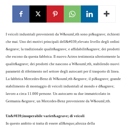
I veicoli industriali provenienti da W&ouml;rth sono pi&ugrave; richiesti
che mai. Uno dei motivi principali dell&#039;elevato livello degli ordini
&egrave; la tradizionale qualit&agrave; e affidabilit&agrave; dei prodotti
che escono da questa fabbrica. Il nuovo Actros testimonia ulteriormente la
qualit&agrave; dei prodotti che nascono a W&ouml;rth, stabilendo nuovi
parametri di riferimento nel settore degli autocarri per il trasporto di linea.
La fabbrica Mercedes-Benz di W&ouml;rth &egrave; il pi&ugrave; grande
stabilimento di montaggio di veicoli industriali al mondo e d&agrave;
lavoro a circa 11.000 persone. Un autocarro su due immatricolato in
Germania &egrave; un Mercedes-Benz proveniente da W&ouml;rth.
Un&#039;insuperabile variet&agrave; di veicoli
In questo ambito si tratta di essere all&rsquo;altezza della