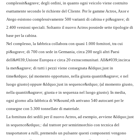
complessit&agrave; degli ordini, in quanto ogni veicolo viene costruito
esattamente secondo le richieste del Cliente. Per le gamme Actros, Axor e
Atego esistono complessivamente 500 varianti di cabina e pi&ugrave; di
2.400 versioni speciali. Soltanto il nuovo Actros possiede sette tipologie di
base per la cabina.
Nel complesso, la fabbrica collabora con quasi 1.000 fornitori, tra cui
pi&ugrave; di 700 con sede in Germania, circa 200 negli altri Paesi
dell&#039;Unione Europea e circa 20 extracomunitari. All&#039;incirca
la met&agrave; di tutti i pezzi viene consegnata &ldquo;just in
time&rdquo; (al momento opportuno, nella giusta quantit&agrave; e nel
luogo giusto) oppure &ldquo;just in sequence&rdquo; (al momento giusto,
nella quantit&agrave; giusta e in sequenza nel luogo giusto). In media,
ogni giorno alla fabbrica di W&ouml;rth arrivano 540 autocarri per le
consegne con 5.300 tonnellate di materiale.
La fornitura dei sedili per il nuovo Actros, ad esempio, avviene &ldquo;just
in sequence&rdquo;: dal trattore per semirimorchio con tecnica del
trasportatore a rulli, premendo un pulsante questi componenti vengono