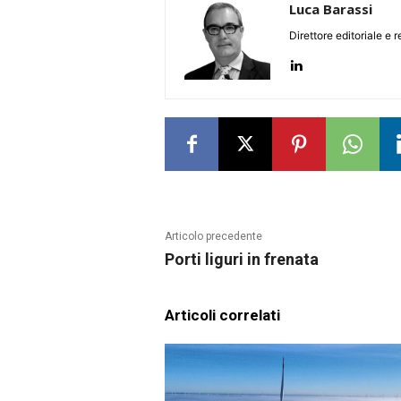
Luca Barassi
Direttore editoriale e 
Articolo precedente
Porti liguri in frenata
Articoli correlati