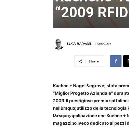
“2009 RFID 
15/06/2009
LUCA BARASSI
Share
Kuehne + Nagel &egrave; stata premi
“Miglior Progetto Aziendale” durante 
2009. Il prestigioso premio sottolin
nell&rsquo;utilizzo della tecnologia
l&rsquo;applicazione che Kuehne + Na
magazzino Iveco dedicato ai pezzi di 