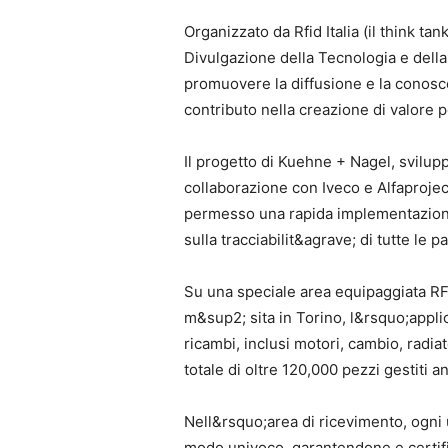
Organizzato da Rfid Italia (il think ta
Divulgazione della Tecnologia e della 
promuovere la diffusione e la conosce
contributo nella creazione di valore pe
Il progetto di Kuehne + Nagel, svilu
collaborazione con Iveco e Alfaprojec
permesso una rapida implementazione
sulla tracciabilit&agrave; di tutte le 
Su una speciale area equipaggiata RF
m&sup2; sita in Torino, l&rsquo;appli
ricambi, inclusi motori, cambio, radiat
totale di oltre 120,000 pezzi gestiti 
Nell&rsquo;area di ricevimento, ogni 
modo univoco, garantendone e certifi