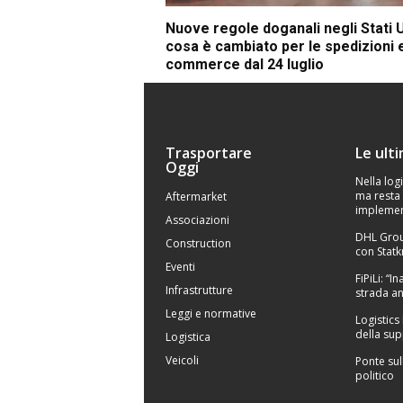
Nuove regole doganali negli Stati U
cosa è cambiato per le spedizioni 
commerce dal 24 luglio
Trasportare
Le ult
Oggi
Nella logi
ma resta 
Aftermarket
implemen
Associazioni
DHL Grou
Construction
con Statk
Eventi
FiPiLi: “
Infrastrutture
strada an
Leggi e normative
Logistics
della sup
Logistica
Veicoli
Ponte sul
politico