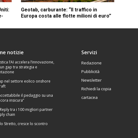
niti:
Geotab, carburante: “Il traffico in
e-
Europa costa alle flotte milioni di euro”
ime notizie
Servizi
stica l’AI accelera l’innovazione,
Redazione
un gap tra strategia e
Pubblicità
tazione
Newsletter
p nel settore eolico onshore
raft
Richiedi la copia
Inaccettabbile il pedaggio su una
cartacea
cora insicura”
 Reply tra i 100 migliori partner
ply chain
lo Stretto, cresce lo scontro