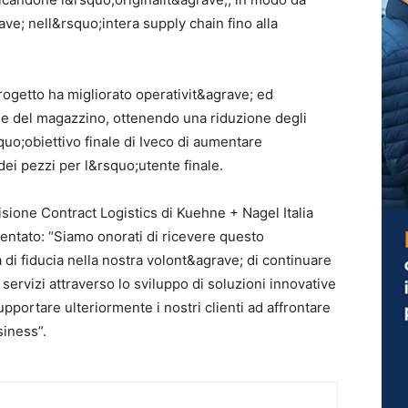
ave; nell&rsquo;intera supply chain fino alla
l progetto ha migliorato operativit&agrave; ed
ione del magazzino, ottenendo una riduzione degli
squo;obiettivo finale di Iveco di aumentare
dei pezzi per l&rsquo;utente finale.
isione Contract Logistics di Kuehne + Nagel Italia
mentato: “Siamo onorati di ricevere questo
 di fiducia nella nostra volont&agrave; di continuare
 servizi attraverso lo sviluppo di soluzioni innovative
pportare ulteriormente i nostri clienti ad affrontare
siness”.