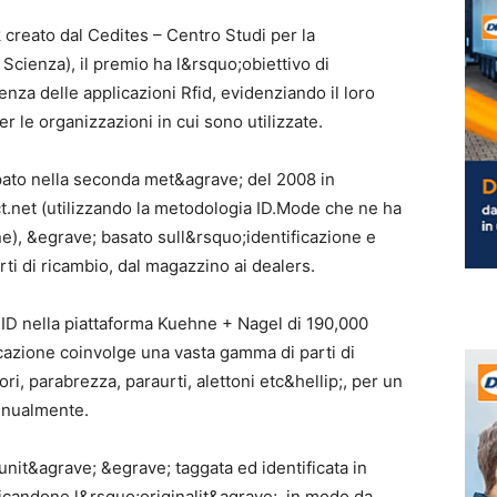
nk creato dal Cedites – Centro Studi per la
Scienza), il premio ha l&rsquo;obiettivo di
nza delle applicazioni Rfid, evidenziando il loro
r le organizzazioni in cui sono utilizzate.
ppato nella seconda met&agrave; del 2008 in
t.net (utilizzando la metodologia ID.Mode che ne ha
), &egrave; basato sull&rsquo;identificazione e
parti di ricambio, dal magazzino ai dealers.
ID nella piattaforma Kuehne + Nagel di 190,000
cazione coinvolge una vasta gamma di parti di
ori, parabrezza, paraurti, alettoni etc&hellip;, per un
annualmente.
unit&agrave; &egrave; taggata ed identificata in
candone l&rsquo;originalit&agrave;, in modo da