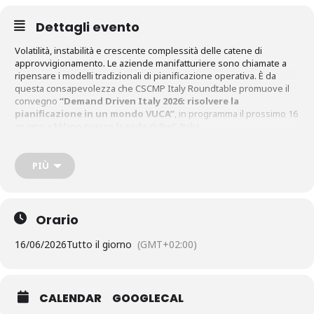
Dettagli evento
Volatilità, instabilità e crescente complessità delle catene di
approvvigionamento. Le aziende manifatturiere sono chiamate a
ripensare i modelli tradizionali di pianificazione operativa. È da
questa consapevolezza che CSCMP Italy Roundtable promuove il
convegno
“Demand Driven Italy 2026: risolvere la
pianificazione in un mondo VUCA”
, in programma il prossimo 16
giugno a Milano presso la sede di PwC Italia.
L’appuntamento sarà dedicato al Demand Driven Material
Requirements Planning (DDMRP), metodologia che sta acquisendo
PIÙ
crescente rilevanza nelle strategie di gestione della Supply Chain
grazie alla capacità di migliorare la pianificazione in contesti
caratterizzati da elevata incertezza, domanda variabile e supply
chain articolate.
Orario
16/06/2026
Tutto il giorno
(GMT+02:00)
CALENDAR
GOOGLECAL