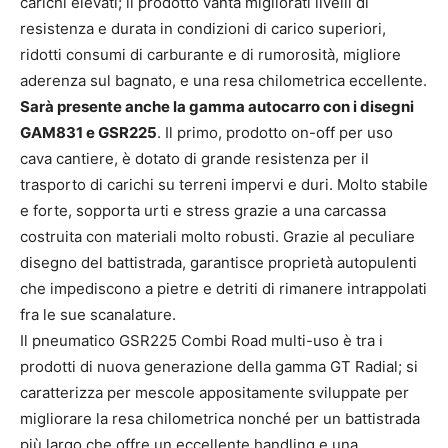
carichi elevati; il prodotto vanta migliorati livelli di
resistenza e durata in condizioni di carico superiori,
ridotti consumi di carburante e di rumorosità, migliore
aderenza sul bagnato, e una resa chilometrica eccellente.
Sarà presente anche la gamma autocarro con i disegni
GAM831 e GSR225
. Il primo, prodotto on-off per uso
cava cantiere, è dotato di grande resistenza per il
trasporto di carichi su terreni impervi e duri. Molto stabile
e forte, sopporta urti e stress grazie a una carcassa
costruita con materiali molto robusti. Grazie al peculiare
disegno del battistrada, garantisce proprietà autopulenti
che impediscono a pietre e detriti di rimanere intrappolati
fra le sue scanalature.
Il pneumatico GSR225 Combi Road multi-uso è tra i
prodotti di nuova generazione della gamma GT Radial; si
caratterizza per mescole appositamente sviluppate per
migliorare la resa chilometrica nonché per un battistrada
più largo che offre un eccellente handling e una