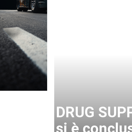
DRUG SUPP
si è conclu