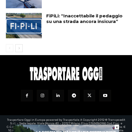
FiPiLi: “Inaccettabile il pedaggio
su una strada ancora insicura”
Trasportare Oggi in Europa powered by Trasportale.it Copyright 2012 ® Transpoedit
S.r.l. – Sede legale: Viale Monza 40 – 20127 Milano P.Iva 07634360965 Cod.Fisc. e
×
C.C.I.A.A. Milano registro imprese: 07634360965 – Rea n° 1973199 - Capitale Sociale: €
10.000,00 – e-mail certificata:
transpoedit@legalmail.it
- Direttore responsabile: