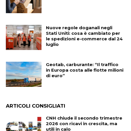
Nuove regole doganali negli
Stati Uniti: cosa è cambiato per
le spedizioni e-commerce dal 24
luglio
Geotab, carburante: “Il traffico
in Europa costa alle flotte milioni
di euro”
ARTICOLI CONSIGLIATI
CNH chiude il secondo trimestre
2026 con ricavi in crescita, ma
utili in calo