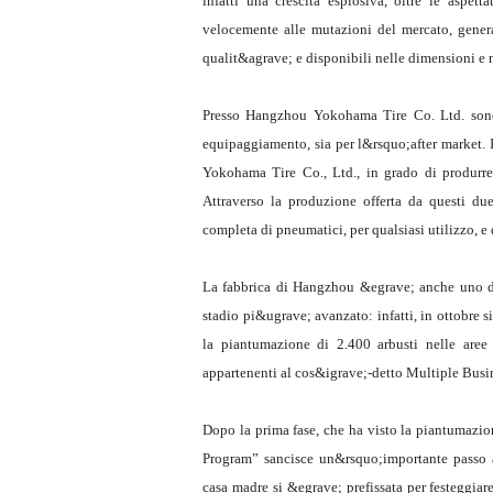
infatti una crescita esplosiva, oltre le asp
velocemente alle mutazioni del mercato, genera
qualit&agrave; e disponibili nelle dimensioni e 
Presso Hangzhou Yokohama Tire Co. Ltd. sono 
equipaggiamento, sia per l&rsquo;after market
Yokohama Tire Co., Ltd., in grado di produrre,
Attraverso la produzione offerta da questi d
completa di pneumatici, per qualsiasi utilizzo, e
La fabbrica di Hangzhou &egrave; anche uno de
stadio pi&ugrave; avanzato: infatti, in ottobre s
la piantumazione di 2.400 arbusti nelle aree
appartenenti al cos&igrave;-detto Multiple Busi
Dopo la prima fase, che ha visto la piantumazio
Program” sancisce un&rsquo;importante passo 
casa madre si &egrave; prefissata per festeggiar