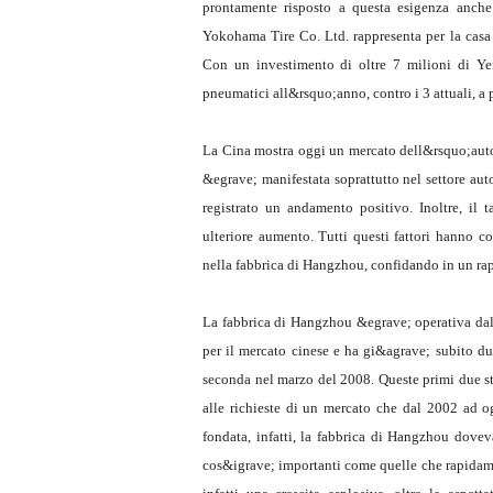
prontamente risposto a questa esigenza anche
Yokohama Tire Co. Ltd. rappresenta per la casa 
Con un investimento di oltre 7 milioni di Yen
pneumatici all&rsquo;anno, contro i 3 attuali, a 
La Cina mostra oggi un mercato dell&rsquo;auto 
&egrave; manifestata soprattutto nel settore au
registrato un andamento positivo. Inoltre, il 
ulteriore aumento. Tutti questi fattori hanno 
nella fabbrica di Hangzhou, confidando in un rap
La fabbrica di Hangzhou &egrave; operativa dal
per il mercato cinese e ha gi&agrave; subito du
seconda nel marzo del 2008. Queste primi due st
alle richieste di un mercato che dal 2002 ad o
fondata, infatti, la fabbrica di Hangzhou dove
cos&igrave; importanti come quelle che rapidame