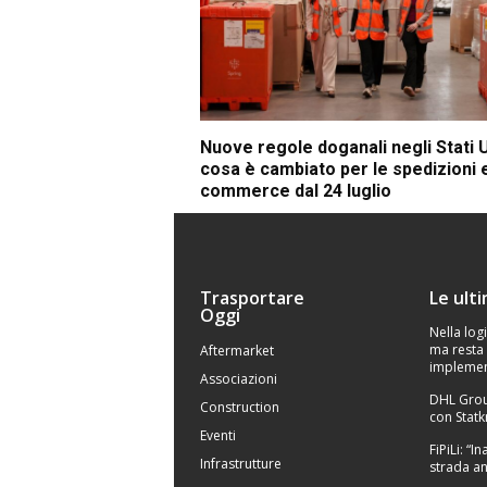
Nuove regole doganali negli Stati U
cosa è cambiato per le spedizioni 
commerce dal 24 luglio
Trasportare
Le ult
Oggi
Nella logi
ma resta 
Aftermarket
implemen
Associazioni
DHL Grou
Construction
con Statk
Eventi
FiPiLi: “
Infrastrutture
strada an