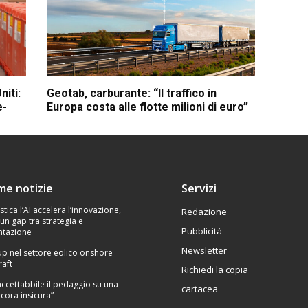
niti:
Geotab, carburante: “Il traffico in
e-
Europa costa alle flotte milioni di euro”
ime notizie
Servizi
stica l’AI accelera l’innovazione,
Redazione
un gap tra strategia e
Pubblicità
tazione
Newsletter
p nel settore eolico onshore
raft
Richiedi la copia
Inaccettabbile il pedaggio su una
cartacea
cora insicura”