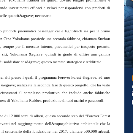
ettative. Yokohama Rubber ha quindi dovuto reagire prontamente e
ndo investimenti efficaci e veloci per rispondervi con prodotti di
nelle quantit&agrave; necessarie.
prodotti pneumatici passenger car e light-truck sia per il primo
. In Cina Yokohama possiede una seconda fabbrica, chiamata Suzhou
 sempre per il mercato interno, pneumatici per trasporto pesante.
ue siti, Yokohama &egrave; quindi in grado di offrire una gamma
 di soddisfare cos&igrave; questo mercato strategico e redditizio.
i siti presso i quali il programma Forever Forest &egrave; ad uno
i &egrave; realizzata la seconda fase di questo progetto, che ha visto
 circostanti il complesso produttivo che include anche fabbriche
ness di Yokohama Rubber: produzione di tubi marini e parabordi.
ne di 12.000 semi di alberi, questa secondo step del “Forever Forest
avanti nel raggiungimento dell&rsquo;obiettivo ambientale che la
e il centenario della fondazione, nel 2017: piantare 500.000 arbusti,