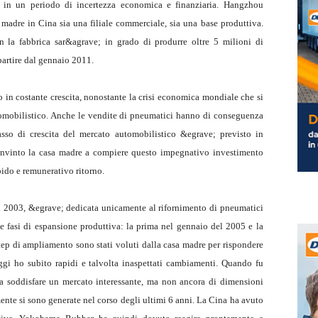
 in un periodo di incertezza economica e finanziaria. Hangzhou
madre in Cina sia una filiale commerciale, sia una base produttiva.
 la fabbrica sar&agrave; in grado di produrre oltre 5 milioni di
partire dal gennaio 2011.
in costante crescita, nonostante la crisi economica mondiale che si
tomobilistico. Anche le vendite di pneumatici hanno di conseguenza
tasso di crescita del mercato automobilistico &egrave; previsto in
convinto la casa madre a compiere questo impegnativo investimento
ido e remunerativo ritorno.
 2003, &egrave; dedicata unicamente al rifornimento di pneumatici
e fasi di espansione produttiva: la prima nel gennaio del 2005 e la
ep di ampliamento sono stati voluti dalla casa madre per rispondere
ggi ho subito rapidi e talvolta inaspettati cambiamenti. Quando fu
va soddisfare un mercato interessante, ma non ancora di dimensioni
nte si sono generate nel corso degli ultimi 6 anni. La Cina ha avuto