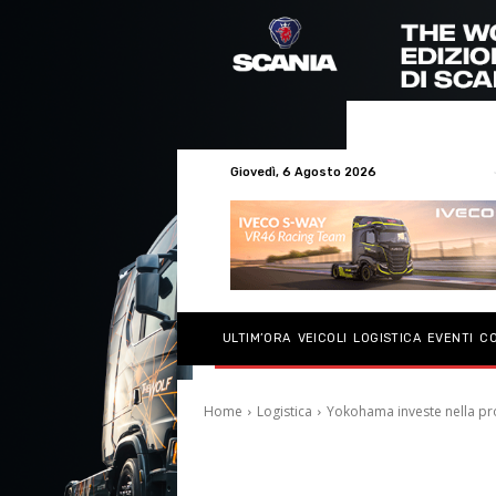
Giovedì, 6 Agosto 2026
ULTIM’ORA
VEICOLI
LOGISTICA
EVENTI
C
Home
Logistica
Yokohama investe nella p