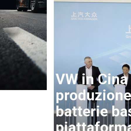
VW in Cina 
produzione 
batterie bas
piattaform