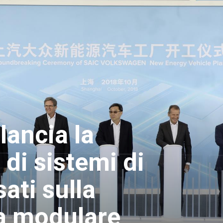
lancia la
di sistemi di
ati sulla
a modulare