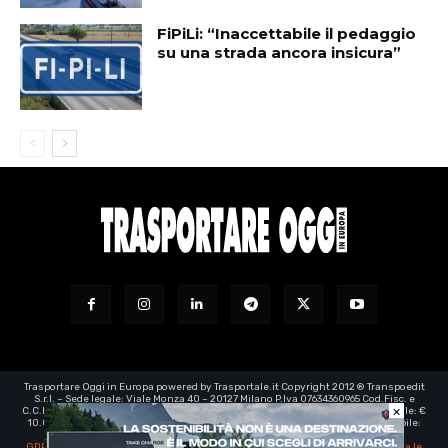
FiPiLi: “Inaccettabile il pedaggio
su una strada ancora insicura”
Trasportare Oggi in Europa powered by Trasportale.it Copyright 2012 ® Transpoedit
S.r.l. – Sede legale: Viale Monza 40 – 20127 Milano P.Iva 07634360965 Cod.Fisc. e
×
C.C.I.A.A. Milano registro imprese: 07634360965 – Rea n° 1973199 - Capitale Sociale: €
10.000,00 – e-mail certificata:
transpoedit@legalmail.it
- Direttore responsabile:
Luca Barassi
GDPR | EU Regolamento generale sulla protezione dei dati personali
-
Aggiorna le