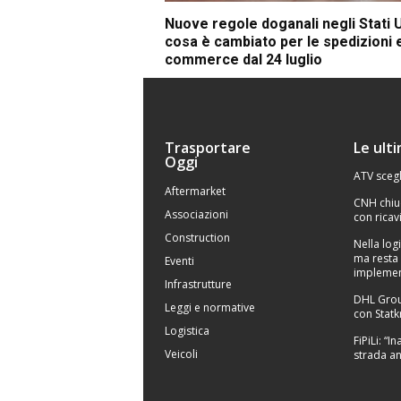
Nuove regole doganali negli Stati U
cosa è cambiato per le spedizioni 
commerce dal 24 luglio
Trasportare
Le ult
Oggi
ATV scegl
Aftermarket
CNH chiu
Associazioni
con ricavi
Construction
Nella logi
ma resta 
Eventi
implemen
Infrastrutture
DHL Grou
Leggi e normative
con Statk
Logistica
FiPiLi: “
Veicoli
strada an