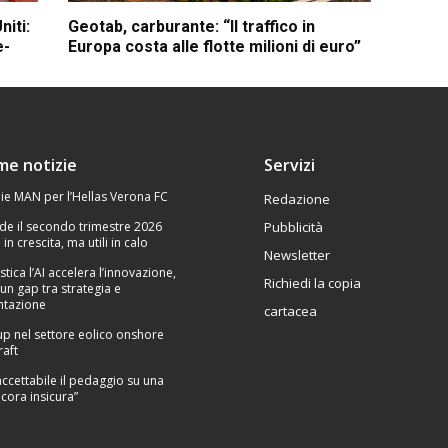
niti:
Geotab, carburante: “Il traffico in
e-
Europa costa alle flotte milioni di euro”
ime notizie
Servizi
ie MAN per l’Hellas Verona FC
Redazione
de il secondo trimestre 2026
Pubblicità
 in crescita, ma utili in calo
Newsletter
stica l’AI accelera l’innovazione,
Richiedi la copia
un gap tra strategia e
tazione
cartacea
p nel settore eolico onshore
raft
Inaccettabile il pedaggio su una
cora insicura”