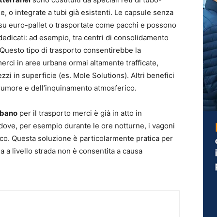
, o integrate a tubi già esistenti. Le capsule senza
su euro-pallet o trasportate come pacchi e possono
edicati: ad esempio, tra centri di consolidamento
à. Questo tipo di trasporto consentirebbe la
rci in aree urbane ormai altamente trafficate,
i in superficie (es. Mole Solutions). Altri benefici
 rumore e dell’inquinamento atmosferico.
urbano
per il trasporto merci è già in atto in
ove, per esempio durante le ore notturne, i vagoni
ico. Questa soluzione è particolarmente pratica per
na a livello strada non è consentita a causa