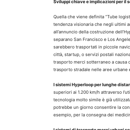
Sviluppi chiave e implicazioni per il 
Quella che viene definita “Tube logist
tendenza visionaria che negli ultimi a
all’annuncio della costruzione dell’H
separano San Francisco e Los Angeles
sarebbero trasportati in piccole navi
città, startup, o servizi postali nazi
trasporto merci sotterraneo a causa d
trasporto stradale nelle aree urbane 
I sistemi Hyperloop per lunghe dista
superiori ai 1.200 km/h attraverso l’u
tecnologia molto simile è già utilizzat
potrebbe un giorno consentire la conse
esempio, per la consegna dei medicin
I sistemi di trasporto merci urbani s