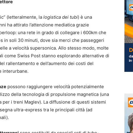
settore
ic” (letteralmente, la
logistica dei tubi
) è una
nni ha attirato l’attenzione mediatica grazie
yperloop: una rete in grado di collegare i 600km che
 in soli 30 minuti, dove sia merci che passeggeri
celle a velocità supersonica. Allo stesso modo, molte
onali come Swiss Post stanno esplorando alternative di
el rallentamento e dell’aumento dei costi del
e interurbane.
nze
possono raggiungere velocità potenzialmente
tilizzo della tecnologia di propulsione magnetica (una
a per i treni Maglev). La diffusione di questi sistemi
gna ultra-express tra le principali città (ad
ali).
otterranei
sono costituiti da speciali reti di tubo-