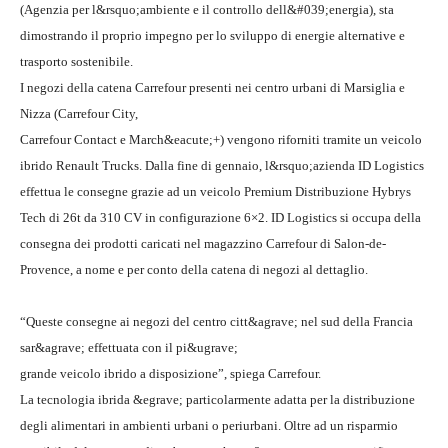
(Agenzia per l&rsquo;ambiente e il controllo dell&#039;energia), sta
dimostrando il proprio impegno per lo sviluppo di energie alternative e
trasporto sostenibile.
I negozi della catena Carrefour presenti nei centro urbani di Marsiglia e
Nizza (Carrefour City,
Carrefour Contact e March&eacute;+) vengono riforniti tramite un veicolo
ibrido Renault Trucks. Dalla fine di gennaio, l&rsquo;azienda ID Logistics
effettua le consegne grazie ad un veicolo Premium Distribuzione Hybrys
Tech di 26t da 310 CV in configurazione 6×2. ID Logistics si occupa della
consegna dei prodotti caricati nel magazzino Carrefour di Salon-de-
Provence, a nome e per conto della catena di negozi al dettaglio.
“Queste consegne ai negozi del centro citt&agrave; nel sud della Francia
sar&agrave; effettuata con il pi&ugrave;
grande veicolo ibrido a disposizione”, spiega Carrefour.
La tecnologia ibrida &egrave; particolarmente adatta per la distribuzione
degli alimentari in ambienti urbani o periurbani. Oltre ad un risparmio