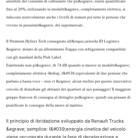
sensibile del consumo di carburante che pu&ograve; essere quantificato
fino al 20%, utilizzando la modalit&agrave; completamente elettrica, si
riducono notevolmente anche i livelli di rumore per tutte le persone che
vivono in prossimit&agrave; dei supermercati.
Il Premium Hybrys Tech consegnato all&rsquo;azienda ID Logistics
&egrave; dotato di un allestimento Frappa con refrigeratore compatibile
con gli standard della Piek Label.
Emettendo non pi&ugrave; di 74 dB quando si muove in modalit&agrave;
completamente elettrica -&nbsp; l&#039;equivalente di due persone che
parlano a bassa voce – non vi &egrave; alcun rischio per questo innovativo
veicolo di disturbare gli abitanti dei quartieri al suo passaggio! Il maggiore
gruppo francese di consegna al dettaglio pu&ograve; quindi ora pensare di
pianificare le consegne della merce al mattino.
Il principio di ibridazione sviluppato da Renault Trucks
&egrave; semplice: l&#039;energia cinetica del veicolo
viene recuperata durante la fase di decelerazione e