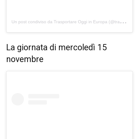
U
n post condiviso da Trasportare Oggi in Europa (@trasportareoggi)
La giornata di mercoledì 15
novembre