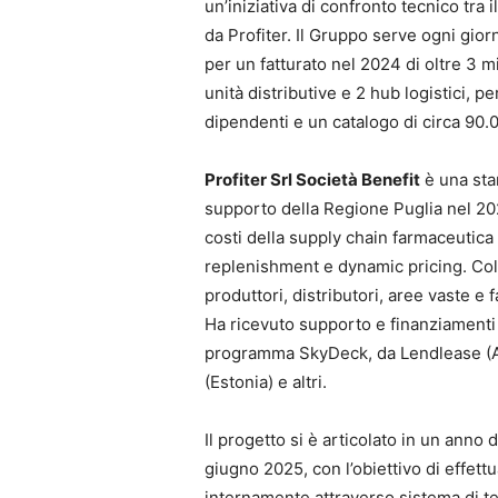
un’iniziativa di confronto tecnico tra 
da Profiter. Il Gruppo serve ogni giorn
per un fatturato nel 2024 di oltre 3 m
unità distributive e 2 hub logistici, 
dipendenti e un catalogo di circa 90.
Profiter Srl Società Benefit
è una star
supporto della Regione Puglia nel 2020
costi della supply chain farmaceutica
replenishment e dynamic pricing. Collabo
produttori, distributori, aree vaste e 
Ha ricevuto supporto e finanziamenti d
programma SkyDeck, da Lendlease (Aus
(Estonia) e altri.
Il progetto si è articolato in un anno
giugno 2025, con l’obiettivo di effet
internamente attraverso sistema di ter