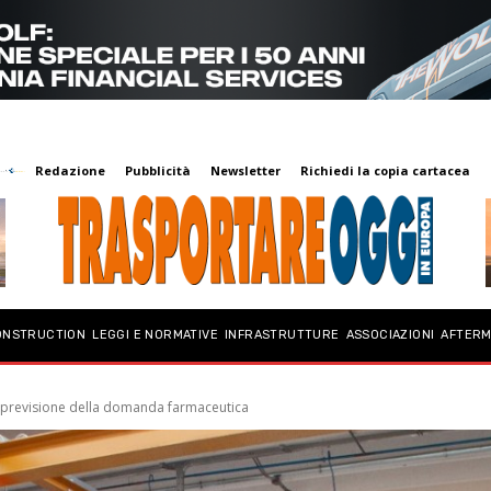
Redazione
Pubblicità
Newsletter
Richiedi la copia cartacea
ONSTRUCTION
LEGGI E NORMATIVE
INFRASTRUTTURE
ASSOCIAZIONI
AFTER
 la previsione della domanda farmaceutica