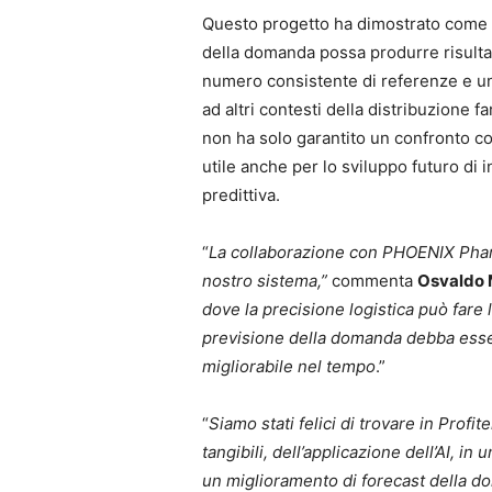
Questo progetto ha dimostrato come u
della domanda possa produrre risultati
numero consistente di referenze e un p
ad altri contesti della distribuzione f
non ha solo garantito un confronto co
utile anche per lo sviluppo futuro di i
predittiva.
“
La collaborazione con PHOENIX Pharma
nostro sistema,”
commenta
Osvaldo M
dove la precisione logistica può fare 
previsione della domanda debba esser
migliorabile nel tempo
.”
“
Siamo stati felici di trovare in Profit
tangibili, dell’applicazione dell’AI, in
un miglioramento di forecast della do