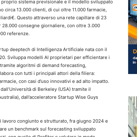
il proprio sistema previsionale e il modello sviluppato
o circa 13.000 clienti, di cui oltre 11.000 farmacie,
iliardi€. Questo attraverso una rete capillare di 23
per 28.000 consegne giornaliere, con oltre 3.000
000 referenze.
tup deeptech di Intelligenza Artificiale nata con il
. Sviluppa modelli AI proprietari per efficientare i
 tramite algoritmi di demand forecasting,
ra con tutti i principali attori della filiera:
farmacie, con casi d’uso innovativi e ad alto impatto.
all’Università di Berkeley (USA) tramite il
tralia), dall’acceleratore Startup Wise Guys
 di lavoro congiunto e strutturato, fra giugno 2024 e
tuare un benchmark sul forecasting sviluppato
zi, con quello di Profiter e valutare in modo