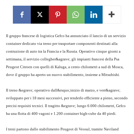
Il gruppo francese di logistica Gefco ha annunciato il lancio di un servizio
container dedicato via treno per trasportare componenti destinati alla
costruzione di auto tra la Francia e la Russia. Operativo cinque giorni a
settimana, il servizio collegher&agrave; gli impianti francesi della Psa
Peugeot Citroen con quelli di Kaluga, a cento chilometri a sud di Mosca,
dove il gruppo ha aperto un nuovo stabilimento, insieme a Mitsubishi.
Il treno &egrave; operativo dall&rsquo;inizio di marzo, e verr&agrave;
sviluppato per i 18 mesi successivi, per renderlo efficiente a pieno, secondo
precisi requisiti tecnici. Il tragitto &egrave; lungo 6.000 chilometri, Gefco
ha una flotta di 400 vagoni e 1.200 container high-cube da 40 piedi.
I treni partono dallo stabilimento Peugeot di Veosul, tramite Naviland