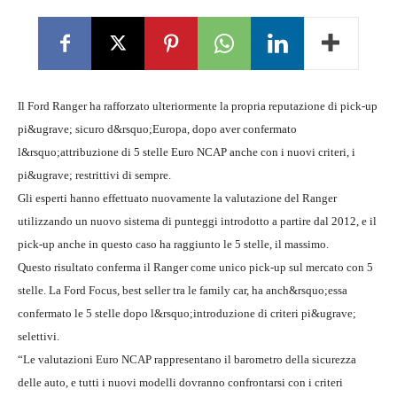
Il Ford Ranger ha rafforzato ulteriormente la propria reputazione di pick-up
pi&ugrave; sicuro d&rsquo;Europa, dopo aver confermato
l&rsquo;attribuzione di 5 stelle Euro NCAP anche con i nuovi criteri, i
pi&ugrave; restrittivi di sempre.
Gli esperti hanno effettuato nuovamente la valutazione del Ranger
utilizzando un nuovo sistema di punteggi introdotto a partire dal 2012, e il
pick-up anche in questo caso ha raggiunto le 5 stelle, il massimo.
Questo risultato conferma il Ranger come unico pick-up sul mercato con 5
stelle. La Ford Focus, best seller tra le family car, ha anch&rsquo;essa
confermato le 5 stelle dopo l&rsquo;introduzione di criteri pi&ugrave;
selettivi.
“Le valutazioni Euro NCAP rappresentano il barometro della sicurezza
delle auto, e tutti i nuovi modelli dovranno confrontarsi con i criteri