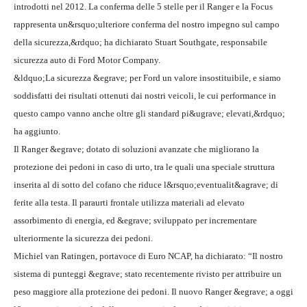
introdotti nel 2012. La conferma delle 5 stelle per il Ranger e la Focus
rappresenta un&rsquo;ulteriore conferma del nostro impegno sul campo
della sicurezza,&rdquo; ha dichiarato Stuart Southgate, responsabile
sicurezza auto di Ford Motor Company.
&ldquo;La sicurezza &egrave; per Ford un valore insostituibile, e siamo
soddisfatti dei risultati ottenuti dai nostri veicoli, le cui performance in
questo campo vanno anche oltre gli standard pi&ugrave; elevati,&rdquo;
ha aggiunto.
Il Ranger &egrave; dotato di soluzioni avanzate che migliorano la
protezione dei pedoni in caso di urto, tra le quali una speciale struttura
inserita al di sotto del cofano che riduce l&rsquo;eventualit&agrave; di
ferite alla testa. Il paraurti frontale utilizza materiali ad elevato
assorbimento di energia, ed &egrave; sviluppato per incrementare
ulteriormente la sicurezza dei pedoni.
Michiel van Ratingen, portavoce di Euro NCAP, ha dichiarato: “Il nostro
sistema di punteggi &egrave; stato recentemente rivisto per attribuire un
peso maggiore alla protezione dei pedoni. Il nuovo Ranger &egrave; a oggi