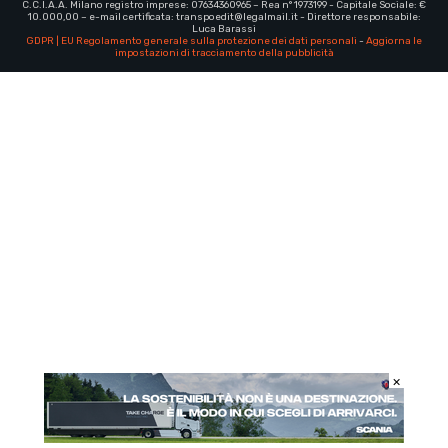
C.C.I.A.A. Milano registro imprese: 07634360965 – Rea n° 1973199 - Capitale Sociale: €
10.000,00 – e-mail certificata:
transpoedit@legalmail.it
- Direttore responsabile:
Luca Barassi
GDPR | EU Regolamento generale sulla protezione dei dati personali
-
Aggiorna le
impostazioni di tracciamento della pubblicità
×