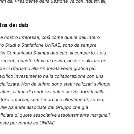
rim dal Presidente della Sezione Veicoli Industriali,
isi dei dati
ro e nostro interesse, così come quelle dell’intero
tro Studi e Statistiche UNRAE, sono da sempre
 del Comunicato Stampa dedicato al comparto. I più
recenti, quanto rilevanti novità, occorse all’interno
cie ci riferiamo alla rinnovata veste grafica più
ecifico
investimento nella collaborazione con una
lizzata. Non da ultimo sono stati realizzati sviluppi
co, al fine di rendere i dati e servizi forniti dalla
ettore rimorchi, semirimorchi e allestimenti, senza,
ulle Aziende associate del Gruppo che già
ficiare di quote associative assolutamente marginali
hieste pervenute ad UNRAE.