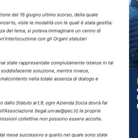
ione del 16 giugno ultimo scorso, della quale
erto, viste le modalità con le quali è stata gestita:
ezza del tema, si poteva immaginare un cenno di
n’interlocuzione con gli Organi statutari
 mai state rappresentate compiutamente istanze in tal
o soddisfacente soluzione, mentre invece,
malcontento nella totale assenza di dialogo e
 dallo Statuto art.9, ogni Azienda Socia dovrà far
ell’Associazione (
legal.unrae@pec.it
) le proprie
imissioni collettive non possono essere accolte.
o dal mese successivo a quello nel quale sono state