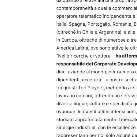
da quando si è avviata una propria spe
contemporaneità a quella commerciale
operatore telematico indipendente a l
Italia, Spagna, Portogallo, Romania, B
(oltreché in Chile e Argentina), e alla
in Europa, oltreché di numerose altre
America Latina, ove sono attive le ol
“Nelle ricerche di settore –
ha afferm
responsabile del Corporate Develo
dieci aziende al mondo, per numero d
dipendenti, eccetera. La nostra scelt
tra questi Top Players, mettendo al se
lavorano con noi, offrendo un servizio 
diverse lingue, culture e specificità 
ovunque. In questi ultimi intensi anni
studiato approfonditamente il mercato 
sinergie industriali con le eccellenze l
rappresentano per noi solo alcune de