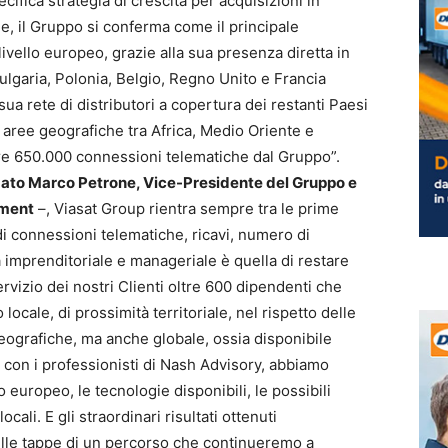
cifica strategia di crescita per acquisizioni in
, il Gruppo si conferma come il principale
ivello europeo, grazie alla sua presenza diretta in
ulgaria, Polonia, Belgio, Regno Unito e Francia
 sua rete di distributori a copertura dei restanti Paesi
 aree geografiche tra Africa, Medio Oriente e
tre 650.000 connessioni telematiche dal Gruppo”.
ato Marco Petrone, Vice-Presidente del Gruppo e
pment
–, Viasat Group rientra sempre tra le prime
i connessioni telematiche, ricavi, numero di
a imprenditoriale e manageriale è quella di restare
rvizio dei nostri Clienti oltre 600 dipendenti che
locale, di prossimità territoriale, nel rispetto delle
geografiche, ma anche globale, ossia disponibile
, con i professionisti di Nash Advisory, abbiamo
europeo, le tecnologie disponibili, le possibili
ocali. E gli straordinari risultati ottenuti
lle tappe di un percorso che continueremo a