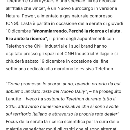
Telethon e CharityStars e una speciale livrea dedicata
all’“Italia che vince”, è un Nuovo Eurocargo in versione
Natural Power, alimentato a gas naturale compresso
(CNG). L’asta è partita in occasione della serata di giovedì
10 dicembre “
#nonmiarrendo. Perché la ricerca ci aiuta.
E io aiuto la ricerca”
, il primo degli appuntamenti con
Telethon che CNH Industrial e i suoi brand hanno
ospitato presso gli spazi del CNH Industrial Village e si
chiuderà sabato 19 dicembre in occasione del fine
settimana dedicato alla maratona televisiva Telethon.
“
Come promesso lo scorso anno, quando proprio da qui
abbiamo lanciato l’asta del Nuovo Daily”
, – ha proseguito
Lahutte –
Iveco ha sostenuto Telethon durante tutto il
2015, attraverso numerose iniziative che si sono svolte
sul territorio italiano e attraverso la propria rete dealer”
Focus della serata la ricerca scientifica per la cura delle
malattie genetiche: molti gli ospiti che si sono alternati