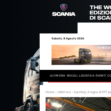
Sabato, 8 Agosto 2026
ULTIM’ORA
VEICOLI
LOGISTICA
EVENTI
C
Home
Ultim'ora
Garchizy, il regno di FPT p