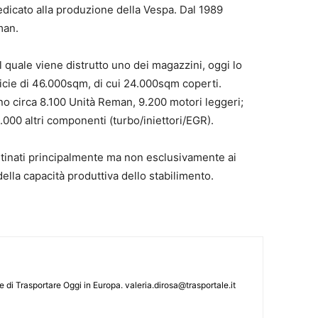
dedicato alla produzione della Vespa. Dal 1989
man.
l quale viene distrutto uno dei magazzini, oggi lo
icie di 46.000sqm, di cui 24.000sqm coperti.
no circa 8.100 Unità Reman, 9.200 motori leggeri;
000 altri componenti (turbo/iniettori/EGR).
stinati principalmente ma non esclusivamente ai
della capacità produttiva dello stabilimento.
le di Trasportare Oggi in Europa.
valeria.dirosa@trasportale.it