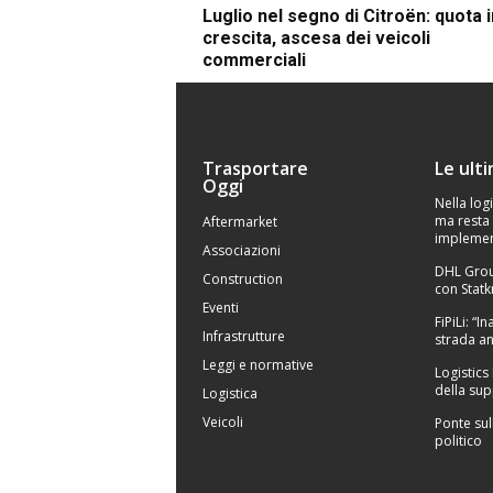
Luglio nel segno di Citroën: quota i
crescita, ascesa dei veicoli
commerciali
Trasportare
Le ult
Oggi
Nella logi
ma resta 
Aftermarket
implemen
Associazioni
DHL Grou
Construction
con Statk
Eventi
FiPiLi: “
Infrastrutture
strada an
Leggi e normative
Logistics
della sup
Logistica
Veicoli
Ponte sul
politico