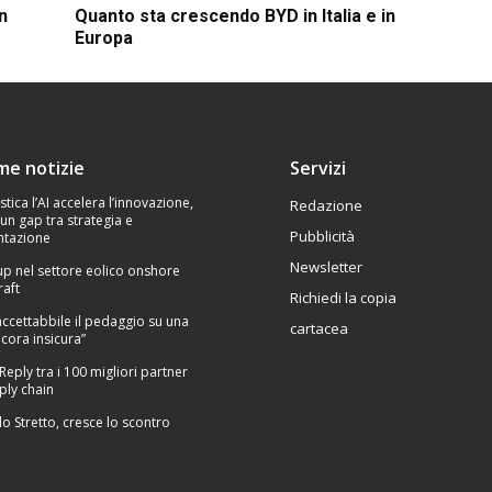
n
Quanto sta crescendo BYD in Italia e in
Europa
ime notizie
Servizi
stica l’AI accelera l’innovazione,
Redazione
un gap tra strategia e
Pubblicità
tazione
Newsletter
p nel settore eolico onshore
raft
Richiedi la copia
Inaccettabbile il pedaggio su una
cartacea
cora insicura”
 Reply tra i 100 migliori partner
ply chain
lo Stretto, cresce lo scontro