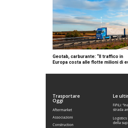
Geotab, carburante: “Il traffico in
Europa costa alle flotte milioni di 
Trasportare
Le ult
Oggi
FiPiLi: “
strada an
Aftermarket
Associazioni
Logistics
della sup
Construction