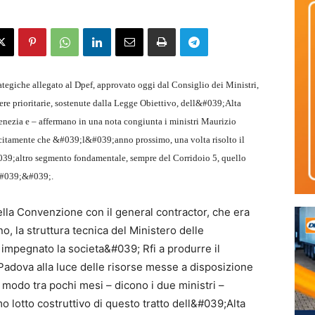
ategiche allegato al Dpef, approvato oggi dal Consiglio dei Ministri,
 prioritarie, sostenute dalla Legge Obiettivo, dell&#039;Alta
ezia e – affermano in una nota congiunta i ministri Maurizio
licitamente che &#039;l&#039;anno prossimo, una volta risolto il
039;altro segmento fondamentale, sempre del Corridoio 5, quello
&#039;&#039;.
lla Convenzione con il general contractor, che era
, la struttura tecnica del Ministero delle
a impegnato la societa&#039; Rfi a produrre il
-Padova alla luce delle risorse messe a disposizione
modo tra pochi mesi – dicono i due ministri –
lotto costruttivo di questo tratto dell&#039;Alta