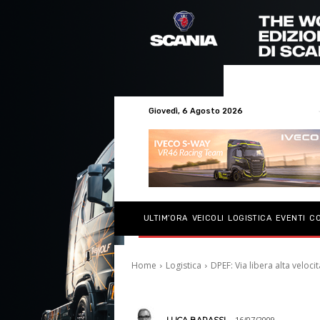
Giovedì, 6 Agosto 2026
DPEF: Via l
ULTIM’ORA
VEICOLI
LOGISTICA
EVENTI
C
VR-PD-VE
Home
Logistica
DPEF: Via libera alta veloci
16/07/2009