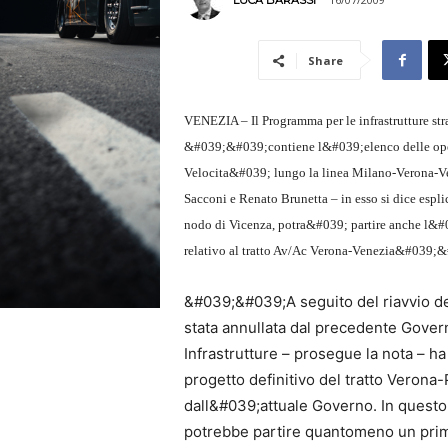
LUCA BARASSI
Share
VENEZIA – Il Programma per le infrastrutture str
&#039;&#039;contiene l&#039;elenco delle opere
Velocita&#039; lungo la linea Milano-Verona-Ven
Sacconi e Renato Brunetta – in esso si dice esp
nodo di Vicenza, potra&#039; partire anche l&#
relativo al tratto Av/Ac Verona-Venezia&#039;
&#039;&#039;A seguito del riavvio de
stata annullata dal precedente Governo
Infrastrutture – prosegue la nota – h
progetto definitivo del tratto Verona
dall&#039;attuale Governo. In questo 
potrebbe partire quantomeno un primo 