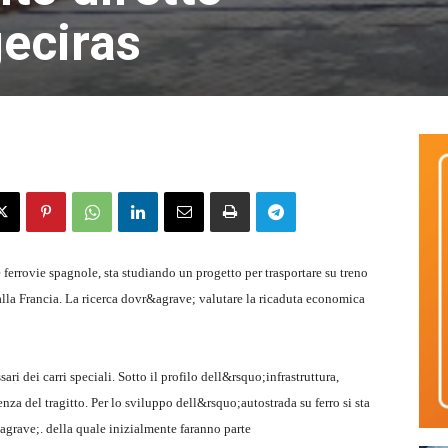
geciras
 ferrovie spagnole, sta studiando un progetto per trasportare su treno
s alla Francia. La ricerca dovr&agrave; valutare la ricaduta economica
ari dei carri speciali. Sotto il profilo dell&rsquo;infrastruttura,
nza del tragitto. Per lo sviluppo dell&rsquo;autostrada su ferro si sta
grave;. della quale inizialmente faranno parte