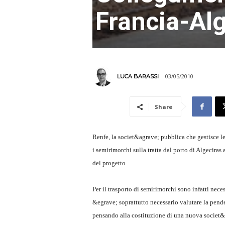
Francia-Al
03/05/2010
LUCA BARASSI
Share
Renfe, la societ&agrave; pubblica che gestisce le
i semirimorchi sulla tratta dal porto di Algecira
del progetto
Per il trasporto di semirimorchi sono infatti necess
&egrave; soprattutto necessario valutare la pende
pensando alla costituzione di una nuova societ&a