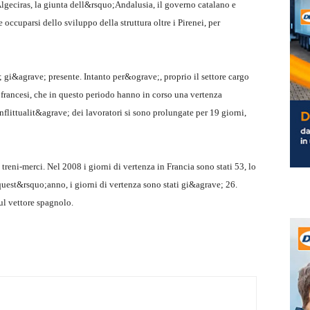
lgeciras, la giunta dell&rsquo;Andalusia, il governo catalano e
occuparsi dello sviluppo della struttura oltre i Pirenei, per
e; gi&agrave; presente. Intanto per&ograve;, proprio il settore cargo
i francesi, che in questo periodo hanno in corso una vertenza
onflittualit&agrave; dei lavoratori si sono prolungate per 19 giorni,
 treni-merci. Nel 2008 i giorni di vertenza in Francia sono stati 53, lo
quest&rsquo;anno, i giorni di vertenza sono stati gi&agrave; 26.
l vettore spagnolo.