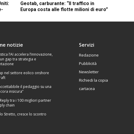
niti:
Geotab, carburante: “Il traffico in
e-
Europa costa alle flotte milioni di euro”
ime notizie
Servizi
stica l’AI accelera l’innovazione,
Redazione
un gap tra strategia e
Pubblicità
tazione
Newsletter
p nel settore eolico onshore
raft
Richiedi la copia
Inaccettabbile il pedaggio su una
cartacea
cora insicura”
 Reply tra i 100 migliori partner
ply chain
lo Stretto, cresce lo scontro