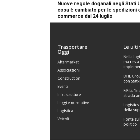
Nuove regole doganali negli Stati U
cosa è cambiato per le spedizioni 
commerce dal 24 luglio
Trasportare
Le ult
Oggi
Nella logi
ma resta 
Aftermarket
implemen
Associazioni
DHL Grou
Construction
con Statk
Eventi
FiPiLi: “
Infrastrutture
strada an
Leggi e normative
Logistics
della sup
Logistica
Veicoli
Ponte sul
politico