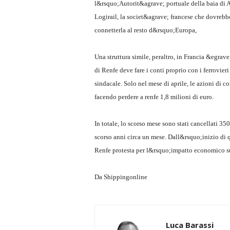
l&rsquo;Autorit&agrave; portuale della baia di A
Logirail, la societ&agrave; francese che dovrebbe 
connetterla al resto d&rsquo;Europa,
Una struttura simile, peraltro, in Francia &egrav
di Renfe deve fare i conti proprio con i ferrovier
sindacale. Solo nel mese di aprile, le azioni di c
facendo perdere a renfe 1,8 milioni di euro.
In totale, lo scorso mese sono stati cancellati 350
scorso anni circa un mese. Dall&rsquo;inizio di 
Renfe protesta per l&rsquo;impatto economico su
Da Shippingonline
Luca Barassi