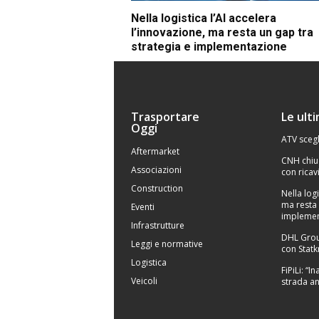
Nella logistica l’AI accelera
l’innovazione, ma resta un gap tra
strategia e implementazione
Trasportare
Le ult
Oggi
ATV scegl
Aftermarket
CNH chiu
Associazioni
con ricavi
Construction
Nella logi
ma resta 
Eventi
implemen
Infrastrutture
DHL Grou
Leggi e normative
con Statk
Logistica
FiPiLi: “
Veicoli
strada an