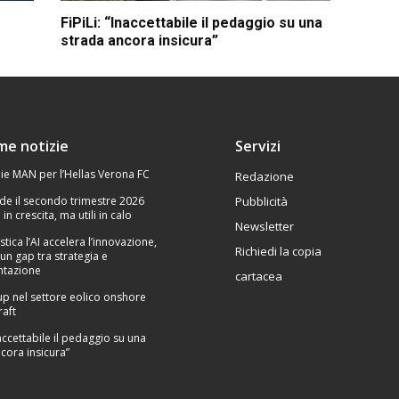
FiPiLi: “Inaccettabile il pedaggio su una
strada ancora insicura”
ime notizie
Servizi
ie MAN per l’Hellas Verona FC
Redazione
de il secondo trimestre 2026
Pubblicità
 in crescita, ma utili in calo
Newsletter
stica l’AI accelera l’innovazione,
Richiedi la copia
un gap tra strategia e
tazione
cartacea
p nel settore eolico onshore
raft
Inaccettabile il pedaggio su una
cora insicura”