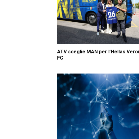
ATV sceglie MAN per l’Hellas Vero
FC