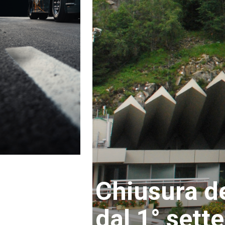
Chiusura d
dal 1° set