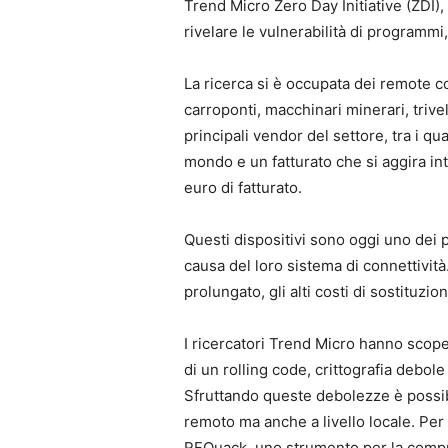
Trend Micro Zero Day Initiative (ZDI)
rivelare le vulnerabilità di programmi,
La ricerca si è occupata dei remote co
carroponti, macchinari minerari, trivella
principali vendor del settore, tra i qual
mondo e un fatturato che si aggira into
euro di fatturato.
Questi dispositivi sono oggi uno dei p
causa del loro sistema di connettività. 
prolungato, gli alti costi di sostituzi
I ricercatori Trend Micro hanno scoper
di un rolling code, crittografia debo
Sfruttando queste debolezze è possibi
remoto ma anche a livello locale. Per 
RFQuack, uno strumento per la compr