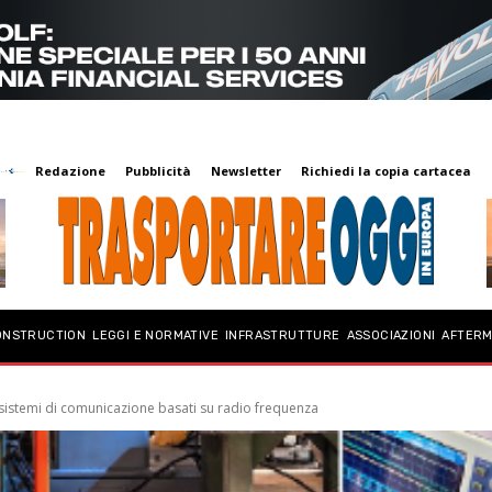
Redazione
Pubblicità
Newsletter
Richiedi la copia cartacea
ONSTRUCTION
LEGGI E NORMATIVE
INFRASTRUTTURE
ASSOCIAZIONI
AFTER
i sistemi di comunicazione basati su radio frequenza