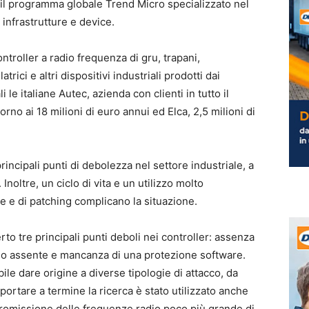
, il programma globale Trend Micro specializzato nel
 infrastrutture e device.
ntroller a radio frequenza di gru, trapani,
trici e altri dispositivi industriali prodotti dai
i le italiane Autec, azienda con clienti in tutto il
rno ai 18 milioni di euro annui ed Elca, 2,5 milioni di
rincipali punti di debolezza nel settore industriale, a
Inoltre, un ciclo di vita e un utilizzo molto
one e di patching complicano la situazione.
to tre principali punti deboli nei controller: assenza
le o assente e mancanza di una protezione software.
le dare origine a diverse tipologie di attacco, da
portare a termine la ricerca è stato utilizzato anche
omissione delle frequenze radio poco più grande di