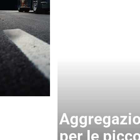
Aggregazio
per le picc