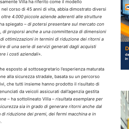
samente Villa ha riferito come il modello
nel corso di 45 anni di vita, abbia dimostrato diversi
 oltre 4.000 piccole aziende aderenti alle strutture
ha spiegato –
di potersi presentare sul mercato con
o, di proporsi anche a una committenza di dimensioni
di ottimizzazioni in termini di riduzione dei ritorni a
uire di una serie di servizi generati dagli acquisti
ere i costi aziendali
».
che esposto al sottosegretario l’esperienza maturata
ione alla sicurezza stradale, basata su un percorso
i, che tutti insieme hanno prodotto il risultato di
nunciati da veicoli assicurati dall’agenzia gestita
one
– ha sottolineato Villa –
risultata esemplare per
curezza sia in grado di generare ritorni anche dal
 di riduzione dei premi, dei fermi macchina e in
.