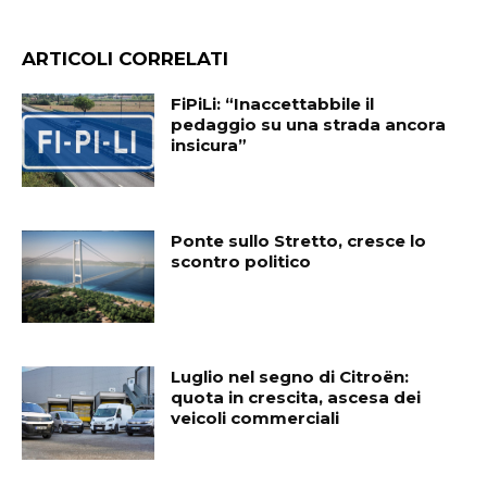
ARTICOLI CORRELATI
FiPiLi: “Inaccettabbile il
pedaggio su una strada ancora
insicura”
Ponte sullo Stretto, cresce lo
scontro politico
Luglio nel segno di Citroën:
quota in crescita, ascesa dei
veicoli commerciali